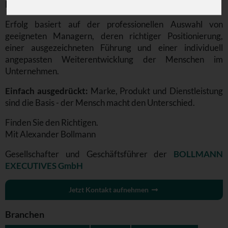
Methoden.
Erfolg basiert auf der professionellen Auswahl von
geeigneten Managern, deren richtiger Positionierung,
einer ausgezeichneten Führung und einer individuell
angepassten Weiterentwicklung der Menschen im
Unternehmen.
Einfach ausgedrückt:
Marke, Produkt und Dienstleistung
sind die Basis - der Mensch macht den Unterschied.
Finden Sie den Richtigen.
Mit Alexander Bollmann
Gesellschafter und Geschäftsführer der
BOLLMANN
EXECUTIVES GmbH
Jetzt Kontakt aufnehmen
Branchen