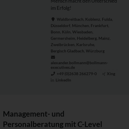
Mensch macht den Unterschied
im Erfolg!
Waldbreitbach
,
Koblenz
,
Fulda
,
Düsseldorf
,
München
,
Frankfurt
,
Bonn
,
Köln
,
Wiesbaden
,
Germersheim
,
Heidelberg
,
Mainz
,
Zweibrücken
,
Karlsruhe
,
Bergisch Gladbach
,
Würzburg
alexander.bollmann@bollmann-
executives.de
+49 (0)2638 266279-0
Xing
LinkedIn
Management- und
Personalberatung mit C-Level