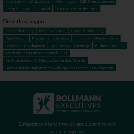
Maschinen- und Anlagenbau
Automotive
B2B-Dienstleistungen
Energie
FMCG
Handel
IT- und IT-Dienstleistungen
Dienstleistungen
Personalberatung
Executive Search
C-Level Headhunting
Direct Search
Management- Beratung
Führungskräfteentwicklung
Leadership-Development
Unternehmensnachfolge
Business Coaching
vertriebliche Organisationsentwicklung
Key Note Speaker für Führung/Leadership/Vertrieb
Dozent für Führungskräfteentwicklung und Leadership Development
Erfolgsfaktor Mensch: Wir bringen zusammen, was
zusammengehört.