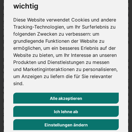
Ihr Unternehmen und das Aufgabenumfeld der zu
wichtig
besetzenden Position ein, bevor er geeignete Kandidaten
sucht, gezielt anspricht und persönlich auswählt. Dabei
Diese Website verwendet Cookies und andere
sensibilisiert er sich nicht nur für fachliche Erwartungen,
Tracking-Technologien, um Ihr Surferlebnis zu
Zahlen und Fakten; auch zwischenmenschlich-emotionale
folgenden Zwecken zu verbessern:
um
Aspekte und solche der gelebten Unternehmens- und
grundlegende Funktionen der Website zu
Bereichskultur, sowie der Team-Dynamik und den
ermöglichen
,
um ein besseres Erlebnis auf der
Personal-Fit lässt er dabei einfließen.
Website zu bieten
,
um Ihr Interesse an unseren
Das Recruiting von Management- und Führungskräften als
Produkten und Dienstleistungen zu messen
Personalberater und Headhunter sowie deren
und Marketinginteraktionen zu personalisieren
,
Vorbereitung auf künftige Aufgaben in der
um Anzeigen zu liefern die für Sie relevanter
Führungskräfteausbildung und -Entwicklung gehört
sind
.
ebenso zu seinem Portfolio wie die Begleitung von
Vorständen, Geschäftsführern, Unternehmern und Teams
Alle akzeptieren
bei der nachhaltigen Entwicklung der Organisation. Als
ausgebildeter Trainer für Führungskräfte und
Ich lehne ab
zertifizierter Business Coach vereint Alexander Bollmann
dabei sein Know-how aus eigener Führungs- und
Einstellungen ändern
Managementerfahrung mit fundierten Werkzeugen und