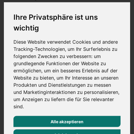
Gute Erfahrungen im Lean-Management; in der
Produktionsplanung und -steuerung über ERP-
Ihre Privatsphäre ist uns
Systeme, Prozessoptimierung über KPI-Analysen
wichtig
und Produktionsauswertungen
Strukturierte, pragmatische und lösungsorientierte
Diese Website verwendet Cookies und andere
Arbeitsweise
Tracking-Technologien, um Ihr Surferlebnis zu
folgenden Zwecken zu verbessern:
um
Die Rahmenbedingungen
grundlegende Funktionen der Website zu
Eine verantwortungsvolle Führungsaufgabe mit
ermöglichen
,
um ein besseres Erlebnis auf der
großem Gestaltungsspielraum
Website zu bieten
,
um Ihr Interesse an unseren
Produkten und Dienstleistungen zu messen
Direkte Berichtslinie an die Geschäftsführung mit
und Marketinginteraktionen zu personalisieren
,
kurzen Entscheidungswegen in einem pragmatischen
um Anzeigen zu liefern die für Sie relevanter
Arbeitsumfeld
sind
.
Laufende Investitionen in die Modernisierung und
Zukunftsfähigkeit der Produktion
Alle akzeptieren
Attraktives Vergütungspaket von bis zu 75.000 €
p.a. zzgl. Bonusregelung