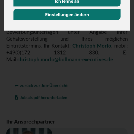
Ich lehne ab
Einstellungen ändern
Ihr Interesse ist geweckt?
Dann freuen wir uns auf Ihre aussagekräftigen
Bewerbungsunterlagen unter Angabe Ihrer
Gehaltsvorstellung und Ihres möglichen
Eintrittstermins. Ihr Kontakt:
Christoph Morlo
, mobil:
+49(0)172 1312 830. E-
Mail:
christoph.morlo@bollmann-executives.de
zurück zur Job-Übersicht
Job als pdf herunterladen
Ihr Ansprechpartner