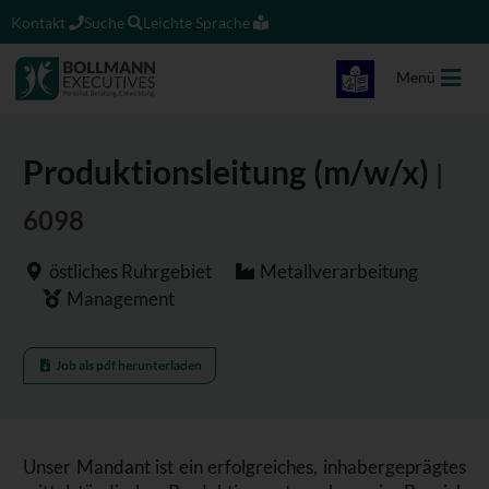
Kontakt
Suche
Leichte Sprache
Menü
Produktionsleitung (m/w/x)
|
6098
östliches Ruhrgebiet
Metallverarbeitung
Management
Job als pdf herunterladen
Unser Mandant ist ein erfolgreiches, inhabergeprägtes