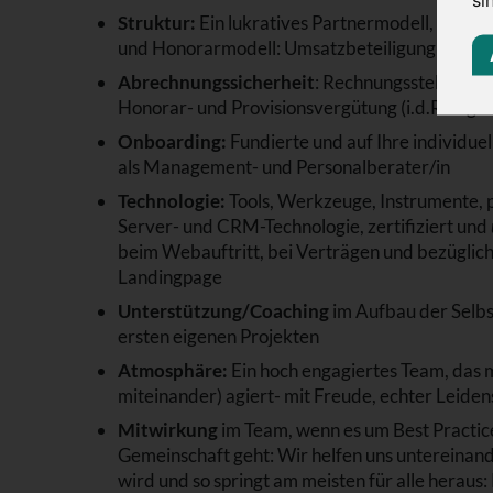
Struktur:
Ein lukratives Partnermodell, bei dem
und Honorarmodell: Umsatzbeteiligung >80%)
Abrechnungssicherheit
: Rechnungsstellung a
Honorar- und Provisionsvergütung (i.d.R. tages
Onboarding:
Fundierte und auf Ihre individue
als Management- und Personalberater/in
Technologie:
Tools, Werkzeuge, Instrumente, 
Server- und CRM-Technologie, zertifiziert und
beim Webauftritt, bei Verträgen und bezügli
Landingpage
Unterstützung/Coaching
im Aufbau der Selbs
ersten eigenen Projekten
Atmosphäre:
Ein hoch engagiertes Team, das m
miteinander) agiert- mit Freude, echter Leid
Mitwirkung
im Team, wenn es um Best Practice
Gemeinschaft geht: Wir helfen uns untereina
wird und so springt am meisten für alle heraus: