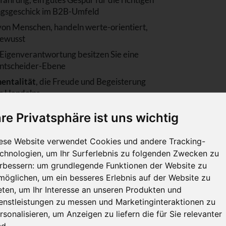
ungsgeschick im B2B-Umfeld
 von Menschen, handeln werte-orientiert,
bewusst
igenverantwortung besitzen Sie eine
ntscheider-Ebene
mentalität
, die Freude und Begeisterung
res Handelns
chhaltig und haben wirtschaftlichen
hre Privatsphäre ist uns wichtig
nterstützt werden
mgang der MS-Office-Produkte, schätzen
ese Website verwendet Cookies und andere Tracking-
, den Nutzen einer gemeinsamen Kunden-
chnologien, um Ihr Surferlebnis zu folgenden Zwecken zu
den (B2B-) sozialen Medien (Xing,
rbessern:
um grundlegende Funktionen der Website zu
möglichen
,
um ein besseres Erlebnis auf der Website zu
eten
,
um Ihr Interesse an unseren Produkten und
enstleistungen zu messen und Marketinginteraktionen zu
rsonalisieren
,
um Anzeigen zu liefern die für Sie relevanter
istungen für Ihren Erfolg
nd
.