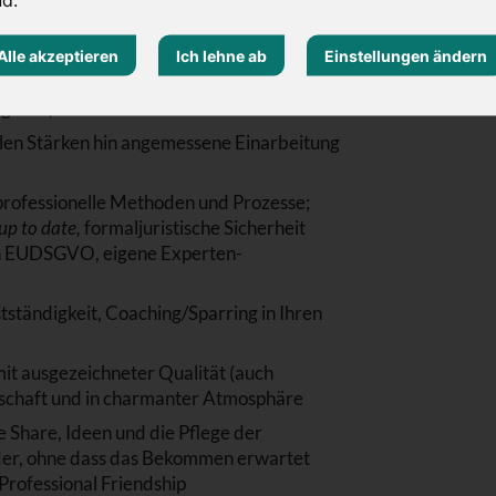
 sich Ihre Leistung wirklich lohnt (Lizenz-
Alle akzeptieren
Ich lehne ab
Einstellungen ändern
n den Kunden durch die GmbH, schnelle
gleich)
llen Stärken hin angemessene Einarbeitung
professionelle Methoden und Prozesse;
up to date,
formaljuristische Sicherheit
ch EUDSGVO, eigene Experten-
tständigkeit, Coaching/Sparring in Ihren
it ausgezeichneter Qualität (auch
enschaft und in charmanter Atmosphäre
 Share, Ideen und die Pflege der
nder, ohne dass das Bekommen erwartet
 Professional Friendship