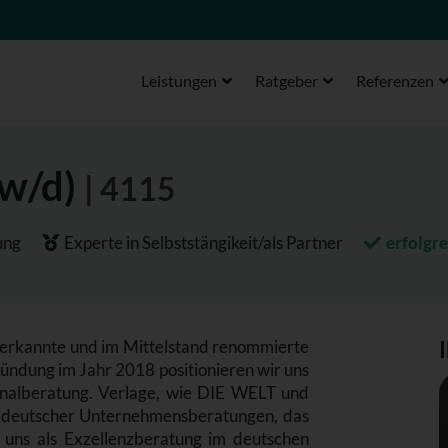
Leistungen
Ratgeber
Referenzen
/w/d)
| 4115
ung
Experte in Selbststängikeit/als Partner
erfolgre
kannte und im Mittelstand renommierte
ndung im Jahr 2018 positionieren wir uns
rsonalberatung. Verlage, wie DIE WELT und
deutscher Unternehmensberatungen, das
s als Exzellenzberatung im deutschen