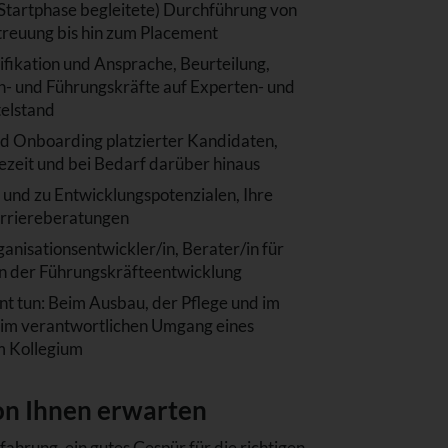
r Startphase begleitete) Durchführung von
reuung bis hin zum Placement
ntifikation und Ansprache, Beurteilung,
h- und Führungskräfte auf Experten- und
telstand
nd Onboarding platzierter Kandidaten,
ezeit und bei Bedarf darüber hinaus
 und zu Entwicklungspotenzialen, Ihre
arriereberatungen
ganisationsentwickler/in, Berater/in für
n der Führungskräfteentwicklung
t tun: Beim Ausbau, der Pflege und im
m verantwortlichen Umgang eines
m Kollegium
von Ihnen erwarten
hrung, ein gutes Gespür für die richtigen