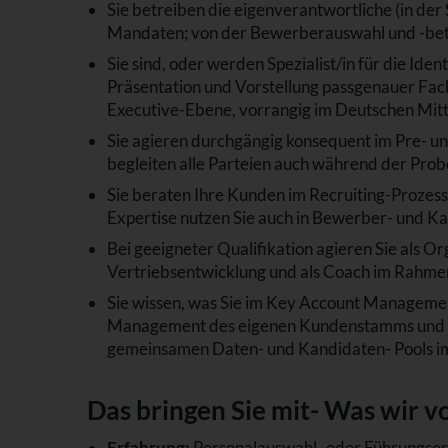
Sie betreiben die eigenverantwortliche (in de
Mandaten; von der Bewerberauswahl und -bet
Sie sind, oder werden Spezialist/in für die Ide
Präsentation und Vorstellung passgenauer Fac
Executive-Ebene, vorrangig im Deutschen Mit
Sie agieren durchgängig konsequent im Pre- u
begleiten alle Parteien auch während der Prob
Sie beraten Ihre Kunden im Recruiting-Prozess
Expertise nutzen Sie auch in Bewerber- und K
Bei geeigneter Qualifikation agieren Sie als Or
Vertriebsentwicklung und als Coach im Rahme
Sie wissen, was Sie im Key Account Managemen
Management des eigenen Kundenstamms und i
gemeinsamen Daten- und Kandidaten- Pools i
Das bringen Sie mit- Was wir 
Erfahrung:
Personalauswahl- oder Führungserfa