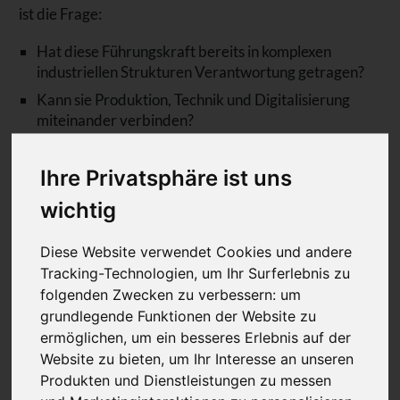
ist die Frage:
Hat diese Führungskraft bereits in komplexen
industriellen Strukturen Verantwortung getragen?
Kann sie Produktion, Technik und Digitalisierung
miteinander verbinden?
Ist sie in der Lage, kulturellen Wandel in
traditionellen Organisationen zu gestalten?
Ihre Privatsphäre ist uns
Solche Qualitäten erkennt man nur, wenn man die
wichtig
industrielle Realität aus eigener Erfahrung kennt.
Diese Website verwendet Cookies und andere
Warum tiefes
Tracking-Technologien, um Ihr Surferlebnis zu
folgenden Zwecken zu verbessern:
um
Industrieverständnis in der
grundlegende Funktionen der Website zu
Personalberatung entscheidend ist
ermöglichen
,
um ein besseres Erlebnis auf der
Website zu bieten
,
um Ihr Interesse an unseren
Die Besetzung von Führungspositionen im Kontext von
Produkten und Dienstleistungen zu messen
Industrie 4.0 und digitaler Transformation ist keine