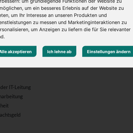
rbessern:
um grundlegende Funktionen der Website zu
it, die Themen konsequent vorantreibt und
möglichen
,
um ein besseres Erlebnis auf der Website zu
einbeißt“
eten
,
um Ihr Interesse an unseren Produkten und
tion, den technologischen Fortschritt des
enstleistungen zu messen und Marketinginteraktionen zu
rsonalisieren
,
um Anzeigen zu liefern die für Sie relevanter
nd
.
Alle akzeptieren
Ich lehne ab
Einstellungen ändern
ungsvolle Position in einem erfolgreichen
en, kurzen Entscheidungswegen und hoher
 der IT-Leitung
narbeitung
heit
nachtsgeld