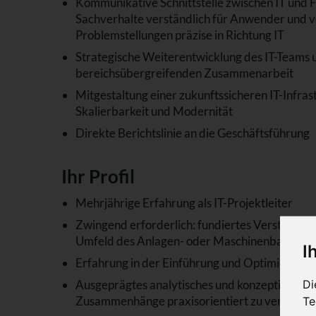
Kommunikative Schnittstelle zwischen IT und 
Sachverhalte verständlich für Anwender und 
Problemstellungen präzise in Richtung IT
Strategische Weiterentwicklung des IT-Teams
bereichsübergreifenden Zusammenarbeit
Mitgestaltung einer zukunftssicheren IT-Infrast
Skalierbarkeit und Modernität
Direkte Berichtslinie an die Geschäftsführung
Ihr Profil
Mehrjährige Erfahrung als IT-Projektleiter
Zwingend erforderlich: fundiertes Verständnis 
Umfeld des Anlagen- oder Maschinenbaus
I
Erfahrung in der Einführung und Optimierung
Di
Ausgeprägtes analytisches und konzeptionelles
Zusammenhänge praxisorientiert zu vermittel
Te