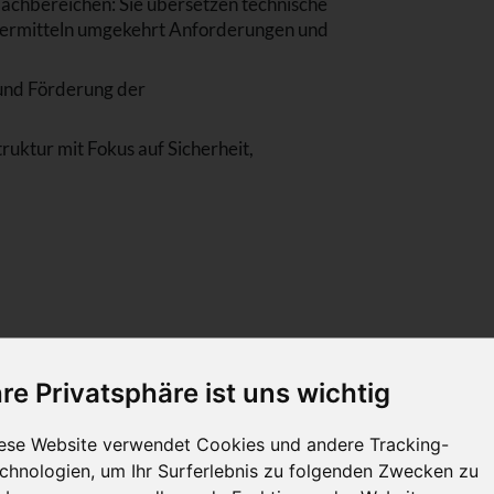
Fachbereichen: Sie übersetzen technische
vermitteln umgekehrt Anforderungen und
 und Förderung der
ruktur mit Fokus auf Sicherheit,
industrieller Prozesse, idealerweise im
hre Privatsphäre ist uns wichtig
 von ERP-Systemen
ese Website verwendet Cookies und andere Tracking-
 Denken sowie die Fähigkeit, komplexe
n
chnologien, um Ihr Surferlebnis zu folgenden Zwecken zu