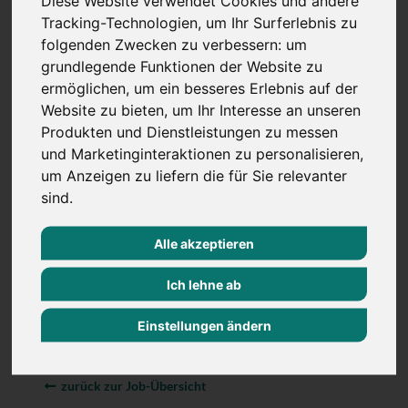
Diese Website verwendet Cookies und andere
Die Rahmenbedingungen
Tracking-Technologien, um Ihr Surferlebnis zu
Langfristiger Arbeitsplatz in einer
folgenden Zwecken zu verbessern:
um
zukunftsorientierten Branche
grundlegende Funktionen der Website zu
ermöglichen
,
um ein besseres Erlebnis auf der
Flache Hierarchien mit kurzen Entscheidungswegen
Website zu bieten
,
um Ihr Interesse an unseren
Attraktives Fixum und Prämie
Produkten und Dienstleistungen zu messen
30 Tage Urlaub
und Marketinginteraktionen zu personalisieren
,
um Anzeigen zu liefern die für Sie relevanter
JobRad Leasing und weitere Benefits
sind
.
Ihr Interesse ist geweckt?
Lassen Sie uns Ihre Motivation verstehen und senden
Alle akzeptieren
Ihre elektronische Bewerbung an Jörg
Küpper:
joerg.kuepper@bollmann-executives.de
Mobil:
Ich lehne ab
+49 (0) 171 187 1974
Einstellungen ändern
zurück zur Job-Übersicht