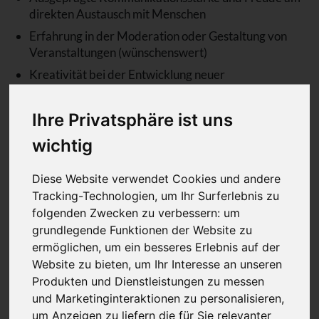
direkten Austausch mit Menschen
Erfahrung in der Moderation oder Gestaltung von
Veranstaltungen (wünschenswert)
Kreativität bei der Entwicklung neuer
Kommunikationsformate
Sicherer Umgang mit digitalen Tools und modernen
Ihre Privatsphäre ist uns
Präsentationsmethoden
wichtig
Strukturierte, eigenverantwortliche Arbeitsweise
und Organisationstalent
Diese Website verwendet Cookies und andere
Tracking-Technologien, um Ihr Surferlebnis zu
Das erwartet Dich
folgenden Zwecken zu verbessern:
um
grundlegende Funktionen der Website zu
37-Stunden-Woche und flexible Arbeitszeiten
ermöglichen
,
um ein besseres Erlebnis auf der
60 % Büro, 40 % mobiles Arbeiten
Website zu bieten
,
um Ihr Interesse an unseren
Tarifgebundene Vergütung mit attraktiven
Produkten und Dienstleistungen zu messen
Zusatzleistungen (z. B. Mobilitätszuschuss,
und Marketinginteraktionen zu personalisieren
,
Altersvorsorge, Gesundheitsförderung)
um Anzeigen zu liefern die für Sie relevanter